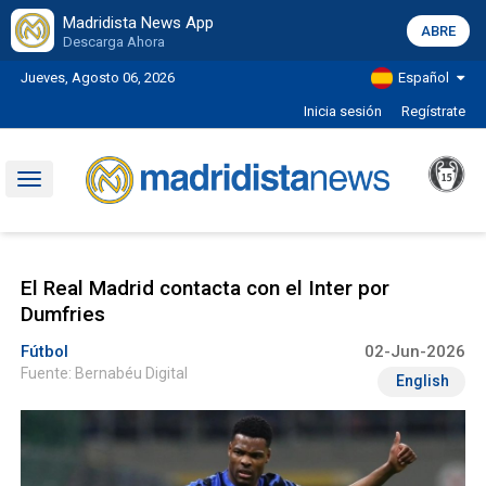
Madridista News App
ABRE
Descarga Ahora
Jueves, Agosto 06, 2026
Español
Inicia sesión
Regístrate
Toggle
navigation
El Real Madrid contacta con el Inter por
Dumfries
Fútbol
02-Jun-2026
Fuente: Bernabéu Digital
English