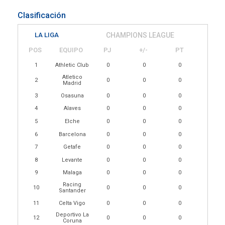
Clasificación
LA LIGA
CHAMPIONS LEAGUE
POS
EQUIPO
PJ
+/-
PT
1
Athletic Club
0
0
0
Atletico
2
0
0
0
Madrid
3
Osasuna
0
0
0
4
Alaves
0
0
0
5
Elche
0
0
0
6
Barcelona
0
0
0
7
Getafe
0
0
0
8
Levante
0
0
0
9
Malaga
0
0
0
Racing
10
0
0
0
Santander
11
Celta Vigo
0
0
0
Deportivo La
12
0
0
0
Coruna