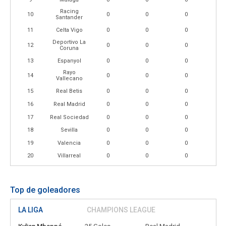
Racing
10
0
0
0
Santander
11
Celta Vigo
0
0
0
Deportivo La
12
0
0
0
Coruna
13
Espanyol
0
0
0
Rayo
14
0
0
0
Vallecano
15
Real Betis
0
0
0
16
Real Madrid
0
0
0
17
Real Sociedad
0
0
0
18
Sevilla
0
0
0
19
Valencia
0
0
0
20
Villarreal
0
0
0
Top de goleadores
LA LIGA
CHAMPIONS LEAGUE