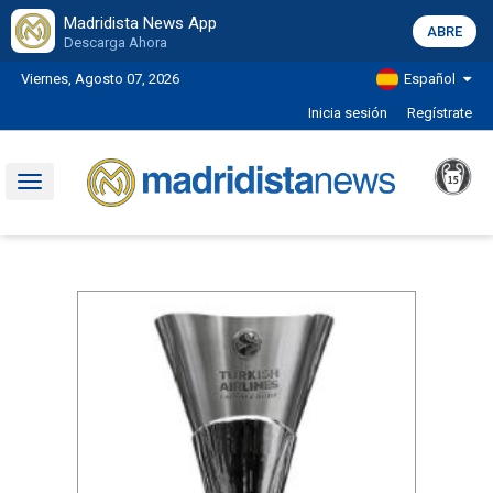
Madridista News App
ABRE
Descarga Ahora
Viernes, Agosto 07, 2026
Español
Inicia sesión
Regístrate
Toggle
navigation