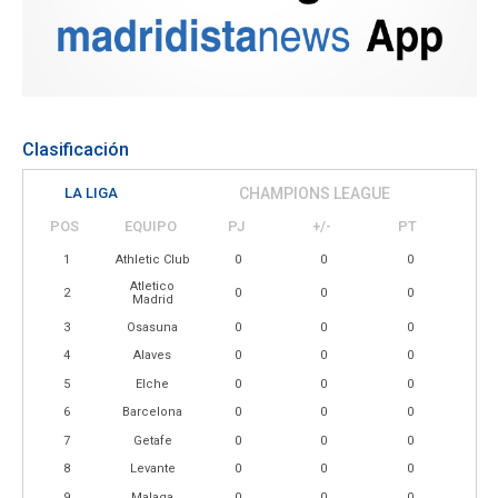
Clasificación
LA LIGA
CHAMPIONS LEAGUE
POS
EQUIPO
PJ
+/-
PT
1
Athletic Club
0
0
0
Atletico
2
0
0
0
Madrid
3
Osasuna
0
0
0
4
Alaves
0
0
0
5
Elche
0
0
0
6
Barcelona
0
0
0
7
Getafe
0
0
0
8
Levante
0
0
0
9
Malaga
0
0
0