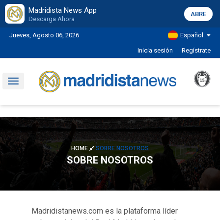
Madridista News App
ABRE
Descarga Ahora
Jueves, Agosto 06, 2026
Español
Inicia sesión
Regístrate
Toggle
navigation
HOME
SOBRE NOSOTROS
SOBRE NOSOTROS
Madridistanews.com es la plataforma líder