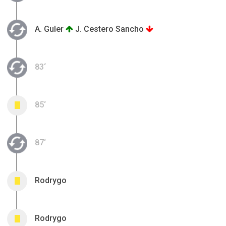
A. Guler
J. Cestero Sancho
83‘
85‘
0
87‘
Rodrygo
0
Rodrygo
0