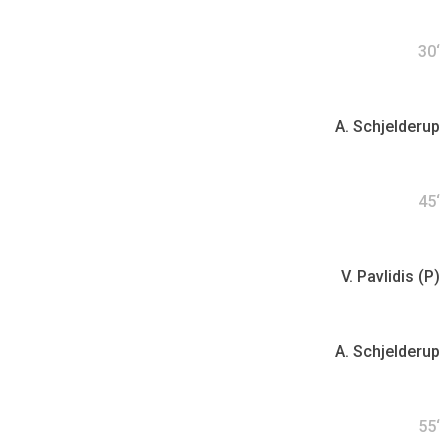
30‘
A. Schjelderup
45‘
V. Pavlidis (P)
A. Schjelderup
55‘