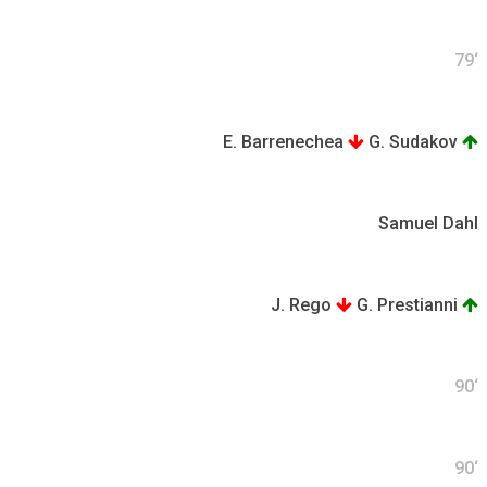
79‘
E. Barrenechea
G. Sudakov
Samuel Dahl
J. Rego
G. Prestianni
90‘
90‘