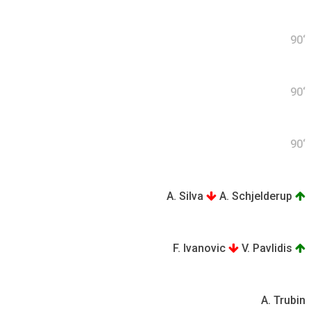
90‘
90‘
90‘
A. Silva
A. Schjelderup
F. Ivanovic
V. Pavlidis
A. Trubin