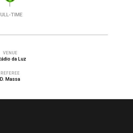
FULL-TIME
VENUE
tádio da Luz
REFEREE
D. Massa