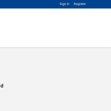
Sign in
Register
id