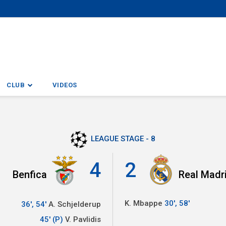
CLUB
VIDEOS
LEAGUE STAGE - 8
4
2
Benfica
Real Madr
K. Mbappe
30', 58'
36', 54'
A. Schjelderup
45' (P)
V. Pavlidis