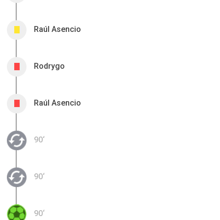
Raúl Asencio
0
Rodrygo
0
Raúl Asencio
0
90‘
90‘
90‘