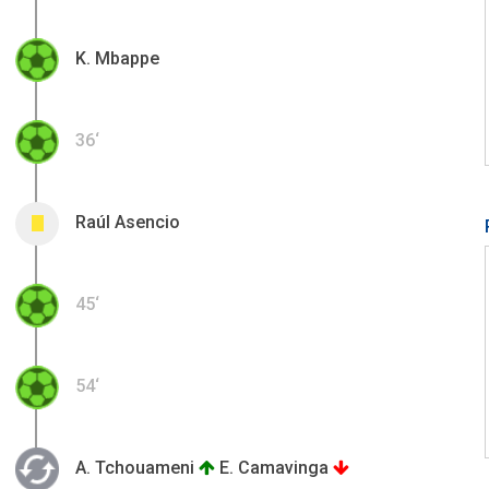
K. Mbappe
36‘
Raúl Asencio
0
45‘
54‘
A. Tchouameni
E. Camavinga