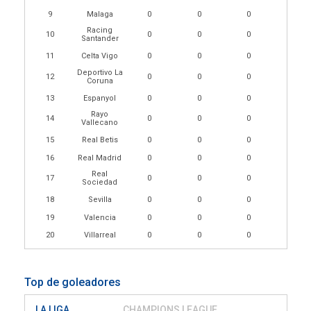
9
Malaga
0
0
0
Racing
10
0
0
0
Santander
11
Celta Vigo
0
0
0
Deportivo La
12
0
0
0
Coruna
13
Espanyol
0
0
0
Rayo
14
0
0
0
Vallecano
15
Real Betis
0
0
0
16
Real Madrid
0
0
0
Real
17
0
0
0
Sociedad
18
Sevilla
0
0
0
19
Valencia
0
0
0
20
Villarreal
0
0
0
Top de goleadores
LA LIGA
CHAMPIONS LEAGUE