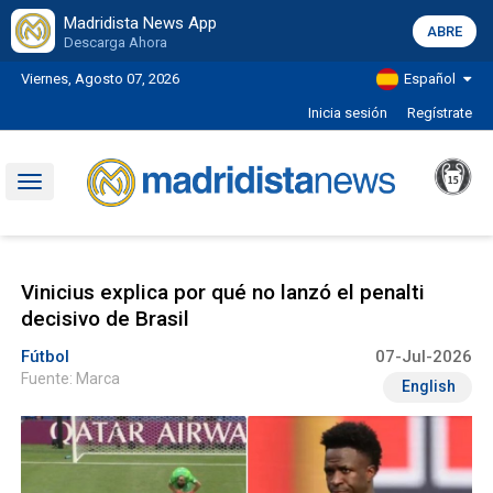
Madridista News App
ABRE
Descarga Ahora
Viernes, Agosto 07, 2026
Español
Inicia sesión
Regístrate
Toggle
navigation
Vinicius explica por qué no lanzó el penalti
decisivo de Brasil
Fútbol
07-Jul-2026
Fuente: Marca
English