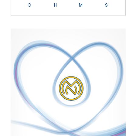
D
H
M
S