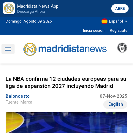
Madridista News App
ABRE
Descarga Ahora
Domingo, Agosto 09, 2026
Español
Inicia sesión
Regístrate
Toggle
navigation
La NBA confirma 12 ciudades europeas para su
liga de expansión 2027 incluyendo Madrid
Baloncesto
07-Nov-2025
Fuente: Marca
English