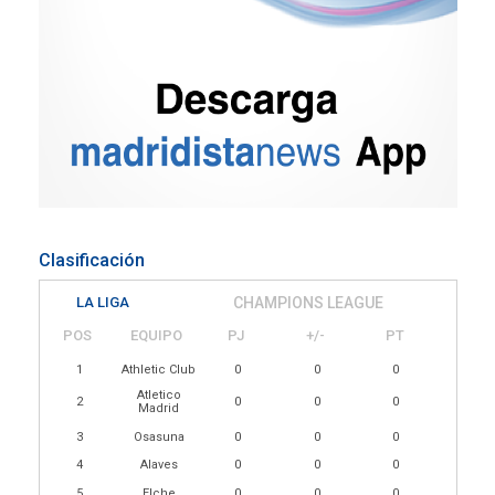
Clasificación
LA LIGA
CHAMPIONS LEAGUE
POS
EQUIPO
PJ
+/-
PT
1
Athletic Club
0
0
0
Atletico
2
0
0
0
Madrid
3
Osasuna
0
0
0
4
Alaves
0
0
0
5
Elche
0
0
0