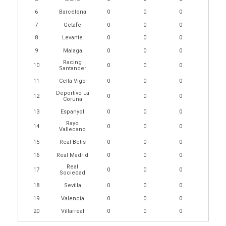
6
Barcelona
0
0
0
7
Getafe
0
0
0
8
Levante
0
0
0
9
Malaga
0
0
0
Racing
10
0
0
0
Santander
11
Celta Vigo
0
0
0
Deportivo La
12
0
0
0
Coruna
13
Espanyol
0
0
0
Rayo
14
0
0
0
Vallecano
15
Real Betis
0
0
0
16
Real Madrid
0
0
0
Real
17
0
0
0
Sociedad
18
Sevilla
0
0
0
19
Valencia
0
0
0
20
Villarreal
0
0
0