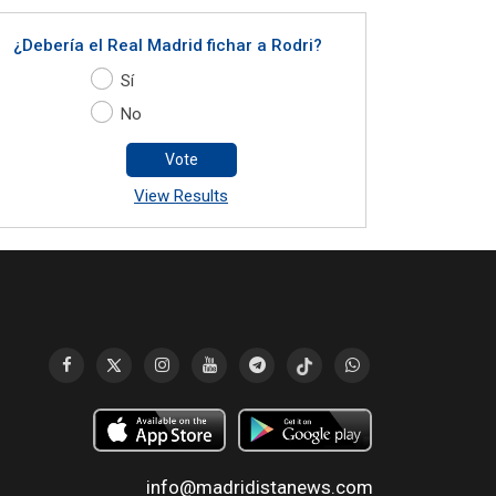
¿Debería el Real Madrid fichar a Rodri?
Sí
No
Vote
View Results
info@madridistanews.com